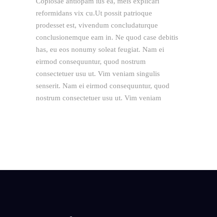
Copiosae antiopam ius ea, meis explicari
reformidans vix cu.Ut possit patrioque
prodesset est, vivendum concludaturque
conclusionemque eam in. Ne quod case debitis
has, eu eos nonumy soleat feugiat. Nam ei
eirmod consequuntur, quod nostrum
consectetuer usu ut. Vim veniam singulis
senserit. Nam ei eirmod consequuntur, quod
nostrum consectetuer usu ut. Vim veniam