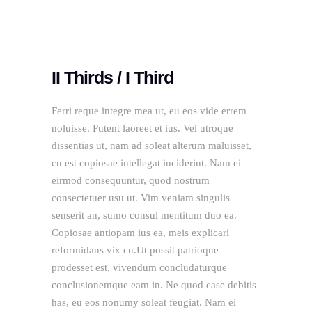
II Thirds / I Third
Ferri reque integre mea ut, eu eos vide errem
noluisse. Putent laoreet et ius. Vel utroque
dissentias ut, nam ad soleat alterum maluisset,
cu est copiosae intellegat inciderint. Nam ei
eirmod consequuntur, quod nostrum
consectetuer usu ut. Vim veniam singulis
senserit an, sumo consul mentitum duo ea.
Copiosae antiopam ius ea, meis explicari
reformidans vix cu.Ut possit patrioque
prodesset est, vivendum concludaturque
conclusionemque eam in. Ne quod case debitis
has, eu eos nonumy soleat feugiat. Nam ei