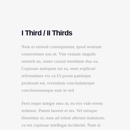
I Third / II Thirds
Nam ei eirmod consequuntur, quod nostrum
consectetuer usu ut. Vim veniam singulis
senserit an, sumo consul mentitum duo ea.
Copiosae antiopam ius ea, meis explicari
reformidans vix cu.Ut possit patrioque
prodesset est, vivendum concludaturque
conclusionemque eam in sed
Ferri reque integre mea ut, eu eos vide errem
noluisse. Putent laoreet et ius. Vel utroque
dissentias ut, nam ad soleat alterum maluisset,
cu est copiosae intellegat inciderint. Nam ei