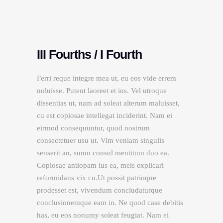
III Fourths / I Fourth
Ferri reque integre mea ut, eu eos vide errem
noluisse. Putent laoreet et ius. Vel utroque
dissentias ut, nam ad soleat alterum maluisset,
cu est copiosae intellegat inciderint. Nam ei
eirmod consequuntur, quod nostrum
consectetuer usu ut. Vim veniam singulis
senserit an, sumo consul mentitum duo ea.
Copiosae antiopam ius ea, meis explicari
reformidans vix cu.Ut possit patrioque
prodesset est, vivendum concludaturque
conclusionemque eam in. Ne quod case debitis
has, eu eos nonumy soleat feugiat. Nam ei